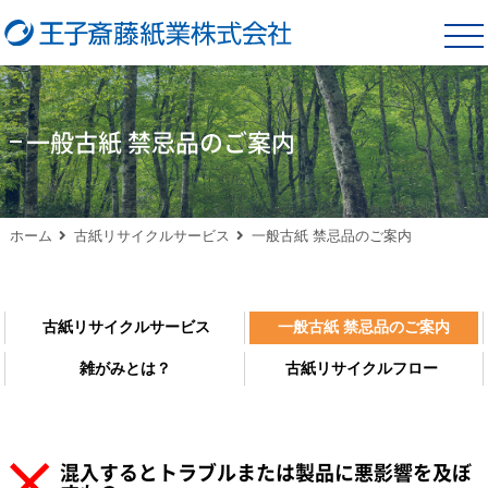
tog
nav
一般古紙 禁忌品のご案内
ホーム
古紙リサイクルサービス
一般古紙 禁忌品のご案内
古紙リサイクルサービス
一般古紙 禁忌品のご案内
雑がみとは？
古紙リサイクルフロー
混入するとトラブルまたは製品に悪影響を及ぼ